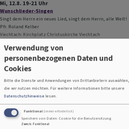
Mi, 12.8. 19-21 Uhr
Wunschlieder-Singen
Singt dem Herrn ein neues Lied, singt dem Herrn, alle Welt!
Pfr. Roland Kelber
Viechtach
Kirchplatz Christuskirche Viechtach
Verwendung von
Fr, 14.8. 17 Uhr
personenbezogenen Daten und
Dunkel & Licht
Cookies
Zwiesel
Kreuzkirche
Bitte die Dienste und Anwendungen von Drittanbietern auswählen
die wir nutzen möchten.
Für weitere Informationen bitte unsere
Do, 27.8. 19 Uhr
Datenschutzhinweise
lesen.
Orgel "hautnah"
Kantor Aurel v. Bismarck
Funktional
(immer erforderlich)
Zwiesel
Kreuzkirche
Speichern von Daten: Cookie für die Benutzersitzung
Zweck
:
Funktional