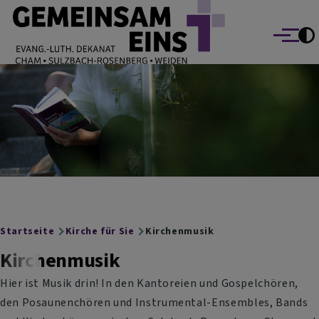
EVANG.-LUTH. DEKANAT GEMEINSAM EINS
Direkt zum Inhalt
Cham Sulzbach-Rosenberg Weiden
Menü
Breadcrumb
Startseite
Kirche für Sie
Kirchenmusik
Kirchenmusik
Hier ist Musik drin! In den Kantoreien und Gospelchören,
den Posaunenchören und Instrumental-Ensembles, Bands