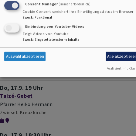
Consent Manager
(immer erforderlich)
Di, 1.9. 17 Uhr
Cookie Consent speichert Ihre Einwilligungsstatus im Browser
Musikalischer Aperitif
Zweck
:
Funktional
Bodenmais
St Johanneskirche Bodenmais
Einbindung von Youtube-Videos
Zeigt Videos von Youtube
Zweck
:
Eingebettete externe Inhalte
So, 13.9. 19 Uhr
Konzert zum Deutschen Orgeltag
Auswahl akzeptieren
Alle akzeptiere
Zwiesel
Kreuzkirche
Realisiert mit Klar
Do, 17.9. 19 Uhr
Taizé-Gebet
Pfarrer Heiko Hermann
Zwiesel
Kreuzkirche
Do, 17.9. 19:30 Uhr