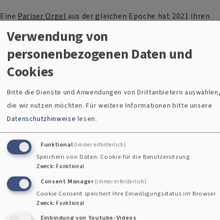
Eine
Pariser Orgel
aus der gleichen Epoche hat 2021 ihren
Weg in die
Bad Kötztinger Matthäuskirche
gefunden. Sie
Verwendung von
stammt aus der berühmten Werkstatt Cavaille-Coll –
personenbezogenen Daten und
Mutin.
Cookies
Armin Ziegtrum erbaute 2000 in der
Rodinger
Christuskirche
eine barocke Stilkopie, die sich klanglich
Bitte die Dienste und Anwendungen von Drittanbietern auswählen
sehr eng an die Oberpfälzer Barockorgeln anlehnt.
die wir nutzen möchten.
Für weitere Informationen bitte unsere
Datenschutzhinweise
lesen.
Funktional
(immer erforderlich)
Speichern von Daten: Cookie für die Benutzersitzung
Zweck
:
Funktional
Consent Manager
(immer erforderlich)
Cookie Consent speichert Ihre Einwilligungsstatus im Browser
Zweck
:
Funktional
Einbindung von Youtube-Videos