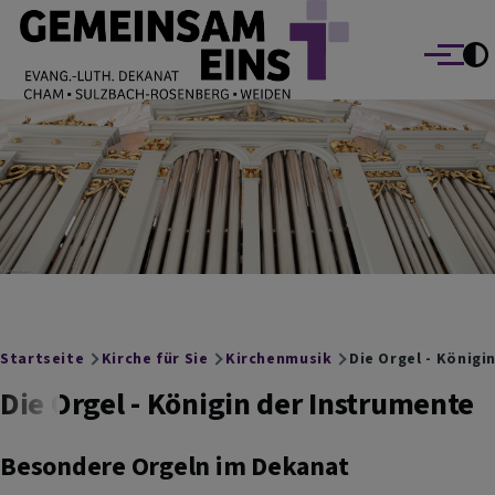
EVANG.-LUTH. DEKANAT GEMEINSAM EINS
Direkt zum Inhalt
Cham Sulzbach-Rosenberg Weiden
Menü
Breadcrumb
Startseite
Kirche für Sie
Kirchenmusik
Die Orgel - Königi
Die Orgel - Königin der Instrumente
Besondere Orgeln im Dekanat