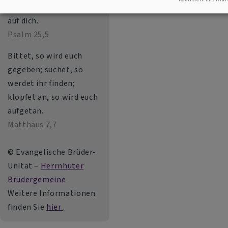
hilft; täglich harre ich
auf dich.
Psalm 25,5
Bittet, so wird euch
gegeben; suchet, so
werdet ihr finden;
klopfet an, so wird euch
aufgetan.
Matthäus 7,7
© Evangelische Brüder-
Unität –
Herrnhuter
Brüdergemeine
Weitere Informationen
finden Sie
hier
.