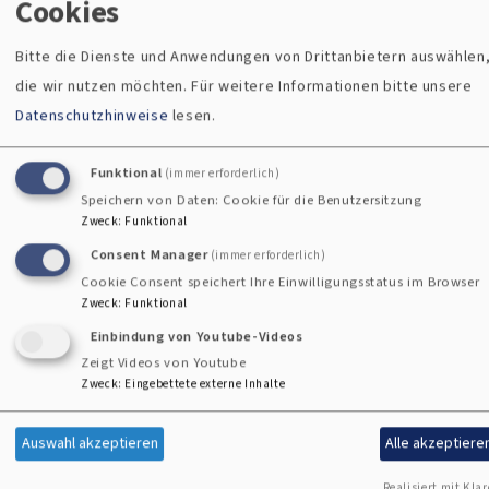
finden
Cookies
Amberg
Erlöserkirche
Bitte die Dienste und Anwendungen von Drittanbietern auswählen
die wir nutzen möchten.
Für weitere Informationen bitte unsere
So, 13.9. 9:30 Uhr
Zu welcher
Gottesdienst
Datenschutzhinweise
lesen.
Kirchengemeinde Sie
Amberg
Erlöserkirche
gehören, können Sie ganz
Funktional
(immer erforderlich)
leicht hier finden.
Speichern von Daten: Cookie für die Benutzersitzung
So, 20.9. 10 Uhr
Zweck
:
Funktional
Gottesdienst
Consent Manager
(immer erforderlich)
Amberg
Erlöserkirche
Cookie Consent speichert Ihre Einwilligungsstatus im Browser
Zweck
:
Funktional
Einbindung von Youtube-Videos
Zeigt Videos von Youtube
Tageslosung
Zweck
:
Eingebettete externe Inhalte
Auswahl akzeptieren
Alle akzeptiere
Du bist der Gott, der mir
Realisiert mit Klar