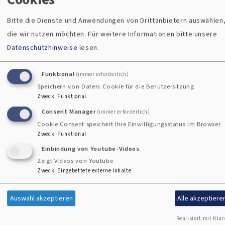
mit einer kompetenten Referentin. Die Veranstaltung
Bitte die Dienste und Anwendungen von Drittanbietern auswählen
findet dann an drei verschiedenen Orten im Dekanat statt.
die wir nutzen möchten.
Für weitere Informationen bitte unsere
Mehr dazu bei den Berichten!
Datenschutzhinweise
lesen.
Bericht vom Dekanatsfrauentag 2026 in
Sulzbach-Rosenberg
Funktional
(immer erforderlich)
Speichern von Daten: Cookie für die Benutzersitzung
Zweck
:
Funktional
Bericht vom Dekanatsfrauentag 2026 in
Consent Manager
(immer erforderlich)
Cham
Cookie Consent speichert Ihre Einwilligungsstatus im Browser
Zweck
:
Funktional
Einbindung von Youtube-Videos
Zeigt Videos von Youtube
Männerarbeit im Dekanat
Zweck
:
Eingebettete externe Inhalte
Auswahl akzeptieren
Alle akzeptiere
Sie spielen Fußball und betreuen Jugendmannschaften,
fahren ehrenamtlich im Rettungswagen oder Feuerwehr-
Realisiert mit Klar