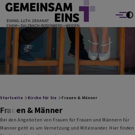
EVANG.-LUTH. DEKANAT GEMEINSAM EINS
Direkt zum Inhalt
Cham Sulzbach-Rosenberg Weiden
Menü
Breadcrumb
Startseite
Kirche für Sie
Frauen & Männer
Frauen & Männer
Bei den Angeboten von Frauen für Frauen und Männern für
Männer geht es um Vernetzung und Miteinander. Hier finden