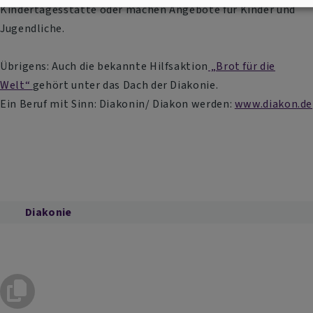
Kindertagesstätte oder machen Angebote für Kinder und
Jugendliche.
Übrigens: Auch die bekannte Hilfsaktion
„Brot für die
Welt“
gehört unter das Dach der Diakonie.
Ein Beruf mit Sinn: Diakonin/ Diakon werden:
www.diakon.de
Diakonie