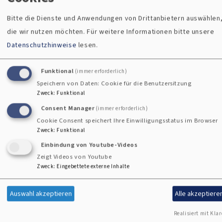
Mutter-Kind-Kuren
Dorfhelferstation
Bitte die Dienste und Anwendungen von Drittanbietern auswählen
Schuldnerberatung
die wir nutzen möchten.
Für weitere Informationen bitte unsere
Asyl- und Mirgrationsberatung
Datenschutzhinweise
lesen.
Pflegeheime
Sozialstation
Funktional
(immer erforderlich)
Tafel
Speichern von Daten: Cookie für die Benutzersitzung
Zweck
:
Funktional
Tagespflege
Bertreutes Wohnen
Consent Manager
(immer erforderlich)
Cookie Consent speichert Ihre Einwilligungsstatus im Browser
Sozialpsychiatrischer Dienst
Zweck
:
Funktional
...
Einbindung von Youtube-Videos
Zeigt Videos von Youtube
Und viele andere Bereiche gehören zu unserem
Zweck
:
Eingebettete externe Inhalte
Dienstleistungsfeld.
Auswahl akzeptieren
Alle akzeptiere
In manchen Gemeinden gibt es auch Diakonievereine. Sie
Realisiert mit Klar
bringen Essen auf Rädern, sind Träger einer