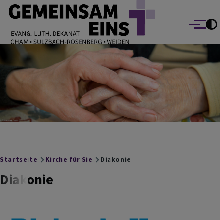
EVANG.-LUTH. DEKANAT GEMEINSAM EINS
Direkt zum Inhalt
Cham Sulzbach-Rosenberg Weiden
Menü
Breadcrumb
Startseite
Kirche für Sie
Diakonie
Diakonie