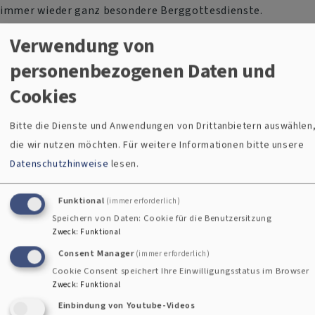
immer wieder ganz besondere Berggottesdienste.
Verwendung von
Ansprechpersonen:
personenbezogenen Daten und
Pfarrerin Tamara Stampka
(Beauftragte für Urlauberarbeit
Cookies
in der Region Cham/Bayerischer Wald)
Bitte die Dienste und Anwendungen von Drittanbietern auswählen
Pfarrer Stefan Fischer
(Monte Kaolino, Montekreuz)
die wir nutzen möchten.
Für weitere Informationen bitte unsere
Datenschutzhinweise
lesen.
Pfarrer i.R. Hans-Peter Pauckstadt-
Künkler
(Simultankirchen-Radweg)
Funktional
(immer erforderlich)
Speichern von Daten: Cookie für die Benutzersitzung
Zweck
:
Funktional
Consent Manager
(immer erforderlich)
Cookie Consent speichert Ihre Einwilligungsstatus im Browser
Zweck
:
Funktional
Einbindung von Youtube-Videos