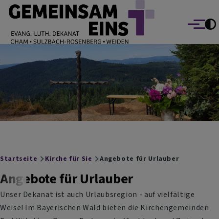
EVANG.-LUTH. DEKANAT GEMEINSAM EINS
Direkt zum Inhalt
Cham Sulzbach-Rosenberg Weiden
Menü
Breadcrumb
Startseite
Kirche für Sie
Angebote für Urlauber
Angebote für Urlauber
Unser Dekanat ist auch Urlaubsregion - auf vielfältige
Weise! Im Bayerischen Wald bieten die Kirchengemeinden