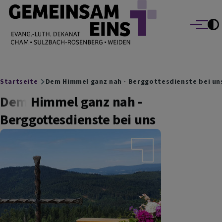
EVANG.-LUTH. DEKANAT GEMEINSAM EINS
Direkt zum Inhalt
Cham Sulzbach-Rosenberg Weiden
Menü
Breadcrumb
Startseite
Dem Himmel ganz nah - Berggottesdienste bei un
Dem Himmel ganz nah -
Berggottesdienste bei uns