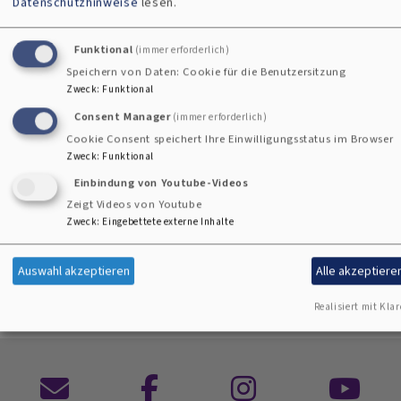
Datenschutzhinweise
lesen.
Die Termine und Infos zu den Berggottesdiensten im
Steinwald gibt es in einem Flyer:
Funktional
(immer erforderlich)
Speichern von Daten: Cookie für die Benutzersitzung
Zweck
:
Funktional
Consent Manager
(immer erforderlich)
berggottesdienste_fichtelgebirge_und_steinwald.pdf
2.55
Cookie Consent speichert Ihre Einwilligungsstatus im Browser
Zweck
:
Funktional
MB
Einbindung von Youtube-Videos
Zeigt Videos von Youtube
Zweck
:
Eingebettete externe Inhalte
Auswahl akzeptieren
Alle akzeptiere
Realisiert mit Klar
Kontaktformular