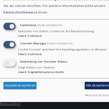
die wir nutzen möchten.
Für weitere Informationen bitte unsere
Gedenkstättenarbeit
Datenschutzhinweise
lesen.
Funktional
(immer erforderlich)
Speichern von Daten: Cookie für die Benutzersitzung
Kontaktformular
Zweck
:
Funktional
Consent Manager
(immer erforderlich)
Cookie Consent speichert Ihre Einwilligungsstatus im Browser
Zweck
:
Funktional
Einbindung von Youtube-Videos
Zeigt Videos von Youtube
Zweck
:
Eingebettete externe Inhalte
Impressum
Fußbereichsmenü
Auswahl akzeptieren
Alle akzeptiere
Kontakt
Cookie-Einstellungen
Realisiert mit Klar
Newsletter