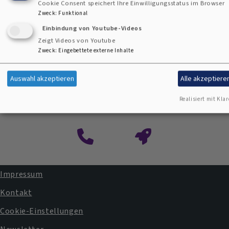
Cookie Consent speichert Ihre Einwilligungsstatus im Browser
Zweck
:
Funktional
Einbindung von Youtube-Videos
Zeigt Videos von Youtube
Zweck
:
Eingebettete externe Inhalte
Auswahl akzeptieren
Alle akzeptiere
Kontaktformular
Realisiert mit Klar
Impressum
Fußbereichsmenü
Kontakt
Cookie-Einstellungen