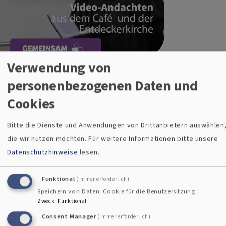
Verwendung von
Hennecke
personenbezogenen Daten und
Eine "Entdeckerkirche" mit Tischtennisplatte und
Cookies
Kletterwand, ein Wohnzimmer oder ein Café: Es sind
manchmal recht ungewöhnliche Orte, an denen die Video-
Bitte die Dienste und Anwendungen von Drittanbietern auswählen
Andachten aus unserem Dekanat aufgenommen werden.
die wir nutzen möchten.
Für weitere Informationen bitte unsere
Alle zwei Wochen sendet OberpfalzTV am Sonntag um 10.30
Datenschutzhinweise
lesen.
Uhr eine 15-minütige Andacht mit guten Gedanken von
Pfarrerinnen und Pfarrern und Mitarbeitenden aus unserer
Funktional
(immer erforderlich)
Region. Alle Andachten finden Sie auch im
Youtube-Kanal
Speichern von Daten: Cookie für die Benutzersitzung
Zweck
:
Funktional
unseres Dekanates
. Schauen Sie gerne mal rein.
Consent Manager
(immer erforderlich)