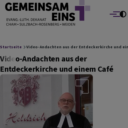
EVANG.-LUTH. DEKANAT GEMEINSAM EINS
Direkt zum Inhalt
Cham Sulzbach-Rosenberg Weiden
Menü
Breadcrumb
Startseite
Video-Andachten aus der Entdeckerkirche und ei
Video-Andachten aus der
Entdeckerkirche und einem Café